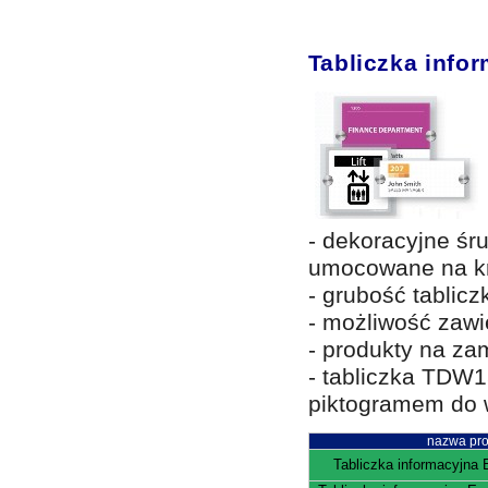
Tabliczka info
- dekoracyjne śr
umocowane na kr
- grubość tablic
- możliwość zawi
- produkty na za
- tabliczka TDW
piktogramem do w
nazwa pro
Tabliczka informacyjn