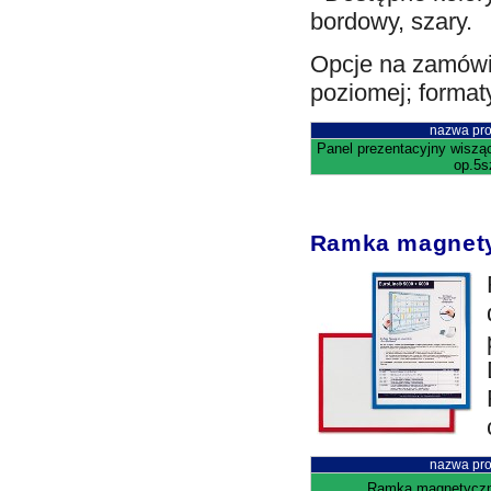
bordowy, szary.
Opcje na zamówie
poziomej; format
nazwa pro
Panel prezentacyjny wiszą
op.5s
Ramka magnet
nazwa pro
Ramka magnetyczn