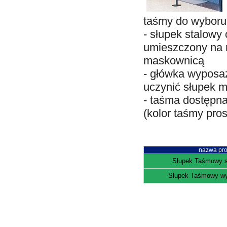
taśmy do wyboru
- słupek stalow
umieszczony na 
maskownicą
- główka wyposaż
uczynić słupek 
- taśma dostępn
(kolor taśmy pr
nazwa pro
Słupek Taśmowy s
Słupek Taśmowy wy