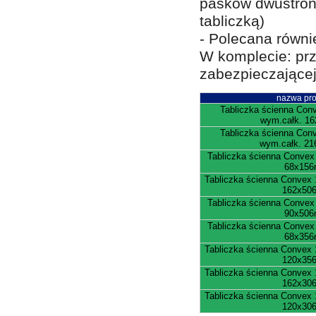
pasków dwustron
tabliczką)
- Polecana równi
W komplecie: prz
zabezpieczającej 
nazwa pro
Tabliczka ścienna Co
wym.całk. 1
Tabliczka ścienna Co
wym.całk. 2
Tabliczka ścienna Conve
68x15
Tabliczka ścienna Conve
162x50
Tabliczka ścienna Conve
90x50
Tabliczka ścienna Conve
68x35
Tabliczka ścienna Conve
120x35
Tabliczka ścienna Conve
162x30
Tabliczka ścienna Conve
120x30