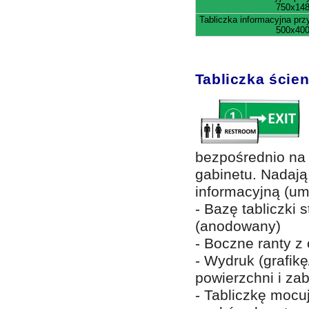
750x14
Tabliczka informacyjna pr
500x40
Tabliczka ście
bezpośrednio na 
gabinetu. Nadają 
informacyjną (um
- Bazę tabliczki 
(anodowany)
- Boczne ranty z
- Wydruk (grafikę
powierzchni i za
- Tabliczkę mocu