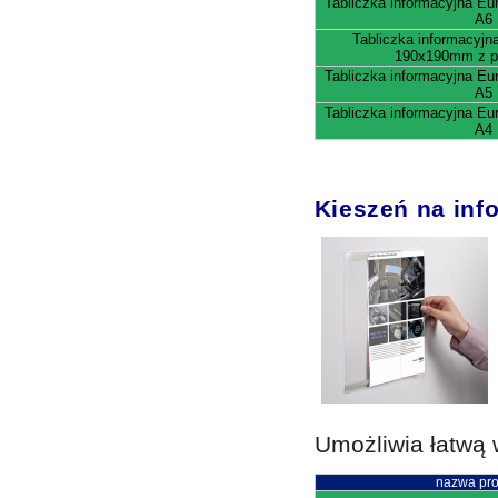
Tabliczka informacyjna E
A6
Tabliczka informacyj
190x190mm z p
Tabliczka informacyjna E
A5
Tabliczka informacyjna E
A4
Kieszeń na inf
Umożliwia łatwą 
nazwa pro