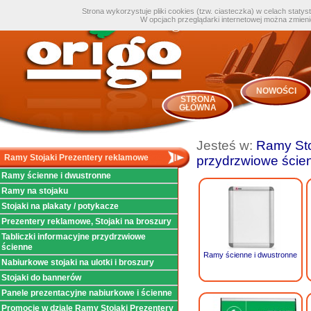
Strona wykorzystuje pliki cookies (tzw. ciasteczka) w celach staty
W opcjach przeglądarki internetowej można zmien
NOWOŚCI
STRONA
GŁÓWNA
Jesteś w:
Ramy Sto
Ramy Stojaki Prezentery reklamowe
przydrzwiowe ście
Ramy ścienne i dwustronne
Ramy na stojaku
Stojaki na plakaty / potykacze
Prezentery reklamowe, Stojaki na broszury
Tabliczki informacyjne przydrzwiowe
ścienne
Ramy ścienne i dwustronne
Nabiurkowe stojaki na ulotki i broszury
Stojaki do bannerów
Panele prezentacyjne nabiurkowe i ścienne
Promocje w dziale Ramy Stojaki Prezentery