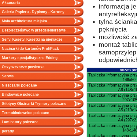
Akcesoria
informacja j
Galeria Papieru - Dyplomy - Kartony
antyrefleksy
tylna ściank
Mała architektura miejska
pęknięcia
Bezpieczeństwo w przedsiębiorstwie
możliwość za
Sejfy, Kasety, Kasetki na pieniądze
montaż tabli
Nacinarki do kartonów ProfiPack
samoprzylepn
Markery specjalistyczne Edding
odpowiednic
Oczyszczacze powietrza
nazwa pro
Tabliczka informacyjna pr
Serwis
148x50
Tabliczka informacyjna pr
Niszczarki polecane
A6 (148x
Bindownice polecane
Tabliczka informacyjna pr
297x10
Gilotyny Obcinarki Trymery polecane
Tabliczka informacyjna pr
A5 (210x
Termobindownice polecane
Tabliczka informacyjna pr
A4 (297x
Laminatory polecane
Tabliczka informacyjna pr
148x14
porady
Tabliczka informacyjna pr