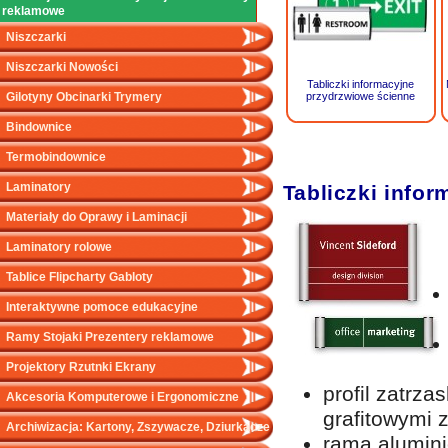
reklamowe
Niszczarki
Niszczarki Nowości
Tabliczki informacyjne
Gilotyny Obcinarki Trymery
przydrzwiowe ścienne
Bindownice
Termobindownice
Laminatory
Tabliczki info
Materiały do Oprawy i Laminacji
Laminatory rolowe
Tablice Flipcharty Gabloty
Interaktywne pomoce edukacyjne
Ramy Stojaki Prezentery reklamowe
Projektory Rzutnki Ekrany
profil zatrz
Akcesoria Komputerowe i Ergonomiczne
grafitowymi 
Archiwizacja: Kartony, Zszywacze, Dziurkacze
rama alumin