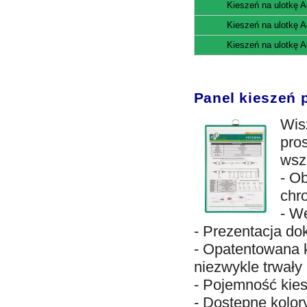
Kieszeń na ulotkę A
Kieszeń na ulotkę A
Kieszeń na ulotkę A
Panel kieszeń 
Wis
pro
wsz
- O
chr
- W
- Prezentacja d
- Opatentowana k
niezwykle trwały
- Pojemność kies
- Dostępne kolory