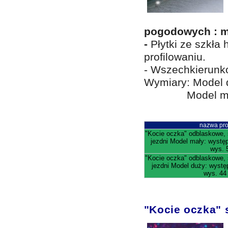
pogodowych : mg
-
Płytki ze szkła
profilowaniu.
- Wszechkierunk
Wymiary: Model 
Model mały: w
nazwa pro
"Kocie oczka" odblaskowe,
jezdni Model mały: wystę
wys. 
"Kocie oczka" odblaskowe,
jezdni Model duży: wyst
wys. 4
"Kocie oczka" 