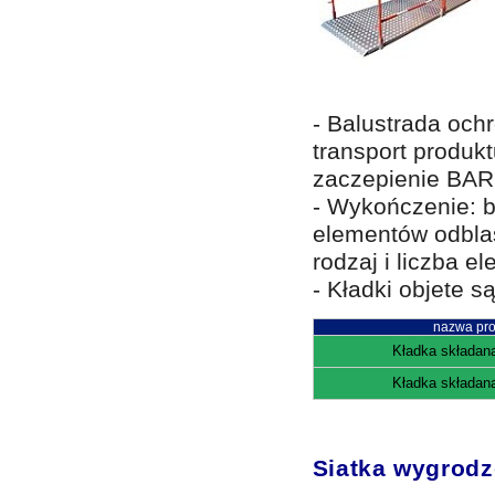
- Balustrada och
transport produk
zaczepienie BAR
- Wykończenie: 
elementów odbla
rodzaj i liczba e
- Kładki objete 
nazwa pro
Kładka składana
Kładka składana
Siatka wygrod