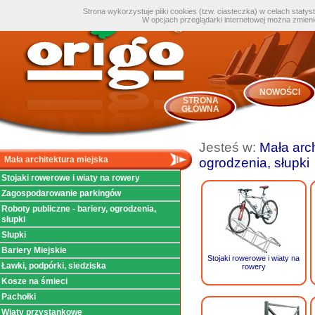
Strona wykorzystuje pliki cookies (tzw. ciasteczka) w celach staty
W opcjach przeglądarki internetowej można zmien
NOWOŚCI
STRONA
GŁÓWNA
Jesteś w:
Mała arch
Mała architektura miejska
ogrodzenia, słupki
Stojaki rowerowe i wiaty na rowery
Zagospodarowanie parkingów
Roboty publiczne - bariery, ogrodzenia,
słupki
Słupki
Bariery Miejskie
Stojaki rowerowe i wiaty na
Ławki, podpórki, siedziska
rowery
Kosze na śmieci
Pachołki
Wiaty przystankowe