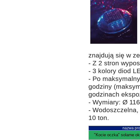
znajdują się w ze
- Z 2 stron wypo
- 3 kolory diod L
- Po maksymalny
godziny (maksym
godzinach ekspoz
- Wymiary: Ø 11
- Wodoszczelna,
10 ton.
nazwa pro
"Kocie oczka" solarne okr