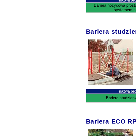
nazwa pro
Bariera nożycowa prost
systemem s
Bariera studzi
nazwa pro
Bariera studzien
Bariera ECO R