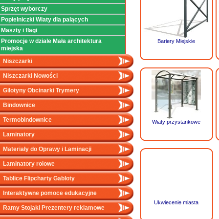
Sprzęt wyborczy
Popielniczki Wiaty dla palących
Maszty i flagi
Promocje w dziale Mała architektura
Bariery Miejskie
miejska
Niszczarki
Niszczarki Nowości
Gilotyny Obcinarki Trymery
Bindownice
Termobindownice
Wiaty przystankowe
Laminatory
Materiały do Oprawy i Laminacji
Laminatory rolowe
Tablice Flipcharty Gabloty
Interaktywne pomoce edukacyjne
Ukwiecenie miasta
Ramy Stojaki Prezentery reklamowe