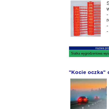
S
w
r
-
-
nazwa pro
Siatka wygrodzeniowa wys
"Kocie oczka" 