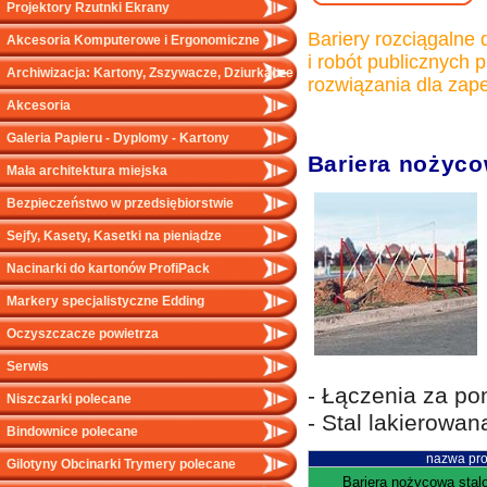
Projektory Rzutnki Ekrany
Bariery rozciągalne
Akcesoria Komputerowe i Ergonomiczne
i robót publicznych 
Archiwizacja: Kartony, Zszywacze, Dziurkacze
rozwiązania dla za
Akcesoria
Galeria Papieru - Dyplomy - Kartony
Bariera nożyco
Mała architektura miejska
Bezpieczeństwo w przedsiębiorstwie
Sejfy, Kasety, Kasetki na pieniądze
Nacinarki do kartonów ProfiPack
Markery specjalistyczne Edding
Oczyszczacze powietrza
Serwis
- Łączenia za po
Niszczarki polecane
- Stal lakierowan
Bindownice polecane
nazwa pro
Gilotyny Obcinarki Trymery polecane
Bariera nożycowa stal