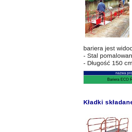
bariera jest wido
- Stal pomalowa
- Długość 150 c
nazwa pro
Bariera ECO 
Kładki składan