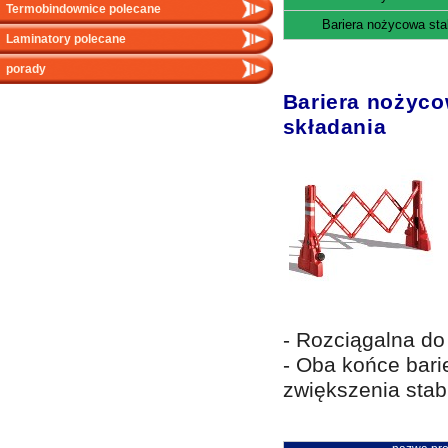
Termobindownice polecane
Bariera nożycowa sta
Laminatory polecane
porady
Bariera nożyc
składania
- Rozciągalna d
- Oba końce bari
zwiększenia stabi