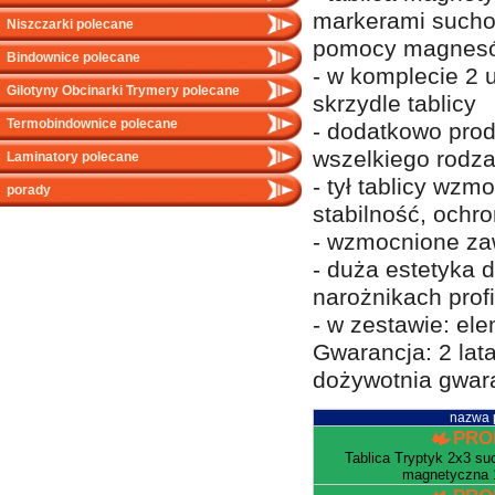
markerami suchoś
Niszczarki polecane
pomocy magnes
Bindownice polecane
- w komplecie 2 
Gilotyny Obcinarki Trymery polecane
skrzydle tablicy
Termobindownice polecane
- dodatkowo prod
wszelkiego rodza
Laminatory polecane
- tył tablicy wz
porady
stabilność, ochr
- wzmocnione za
- duża estetyka
narożnikach profi
- w zestawie: el
Gwarancja: 2 lata
dożywotnia gwar
nazwa 
PRO
Tablica Tryptyk 2x3 su
magnetyczna 