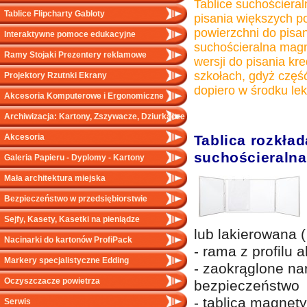
Tablice suchościeral
Tablice Flipcharty Gabloty
pisania większych po
powierzchni do pisa
Interaktywne pomoce edukacyjne
suchościeralna magn
Ramy Stojaki Prezentery reklamowe
wersji do pisania kr
szkołach, gdyż częś
Projektory Rzutnki Ekrany
dopiero w środku lekc
Akcesoria Komputerowe i Ergonomiczne
Archiwizacja: Kartony, Zszywacze, Dziurkacze
Akcesoria
Tablica rozkła
suchościeraln
Galeria Papieru - Dyplomy - Kartony
Mała architektura miejska
Bezpieczeństwo w przedsiębiorstwie
Sejfy, Kasety, Kasetki na pieniądze
lub lakierowana (
Nacinarki do kartonów ProfiPack
- rama z profilu
Markery specjalistyczne Edding
- zaokrąglone na
Oczyszczacze powietrza
bezpieczeństwo
- tablica magnet
Serwis