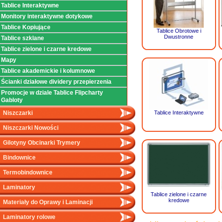
Tablice Interaktywne
Monitory interaktywne dotykowe
Tablice Kopiujące
Tablice Obrotowe i
Dwustronne
Tablice szklane
Tablice zielone i czarne kredowe
Mapy
Tablice akademickie i kolumnowe
Ścianki działowe dividery przepierzenia
Promocje w dziale Tablice Flipcharty
Gabloty
Niszczarki
Tablice Interaktywne
Niszczarki Nowości
Gilotyny Obcinarki Trymery
Bindownice
Termobindownice
Laminatory
Tablice zielone i czarne
kredowe
Materiały do Oprawy i Laminacji
Laminatory rolowe