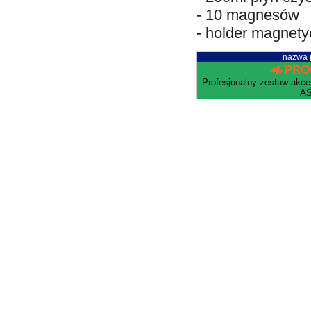
- 10 magnesów
- holder magnet
nazwa 
PRO
Profesjonalny zestaw akceso
AS