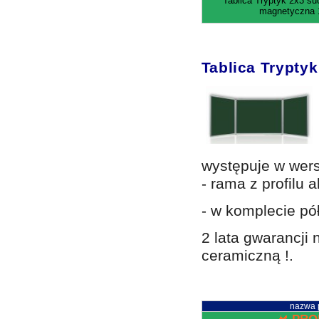
Tablica Tryptyk 2x3 su
magnetyczna 
Tablica Tryptyk
występuje w wers
- rama z profilu
- w komplecie pó
2 lata gwarancji
ceramiczną !.
nazwa 