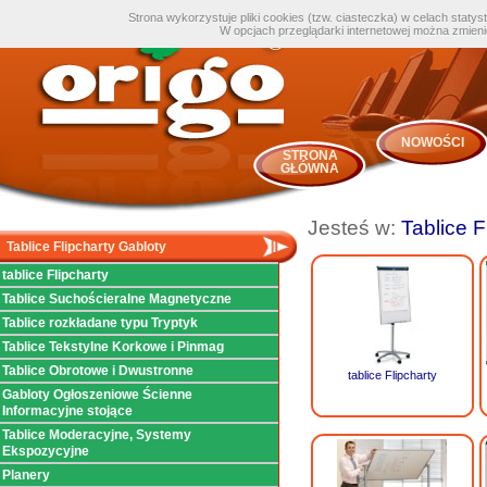
Strona wykorzystuje pliki cookies (tzw. ciasteczka) w celach staty
W opcjach przeglądarki internetowej można zmien
NOWOŚCI
STRONA
GŁÓWNA
Jesteś w:
Tablice F
Tablice Flipcharty Gabloty
tablice Flipcharty
Tablice Suchościeralne Magnetyczne
Tablice rozkładane typu Tryptyk
Tablice Tekstylne Korkowe i Pinmag
Tablice Obrotowe i Dwustronne
tablice Flipcharty
Gabloty Ogłoszeniowe Ścienne
Informacyjne stojące
Tablice Moderacyjne, Systemy
Ekspozycyjne
Planery