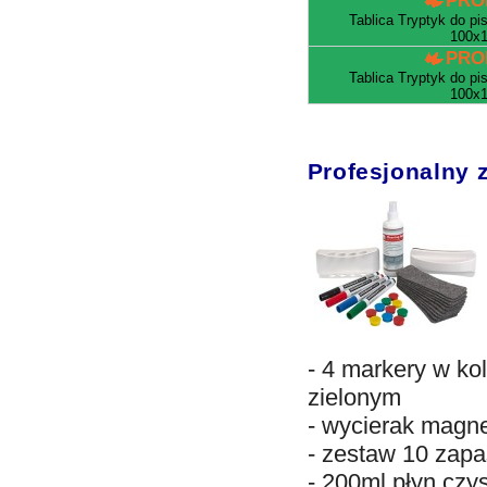
PRO
Tablica Tryptyk do pi
100x1
PRO
Tablica Tryptyk do pi
100x1
Profesjonalny z
- 4 markery w ko
zielonym
- wycierak magn
- zestaw 10 zap
- 200ml płyn czy