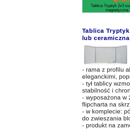
PRO
Tablica Tryptyk 2x3 su
magnetyczna 
Tablica Trypty
lub ceramiczna
- rama z profilu 
eleganckimi, pop
- tył tablicy wz
stabilność i chro
-
wyposażona w 2
flipcharta na skr
- w komplecie: pó
do zwieszania bl
- produkt na zamó