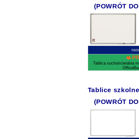
(POWRÓT DO
naz
P
Tablica suchościeralna 
OfficeBo
Tablice szkoln
(POWRÓT DO