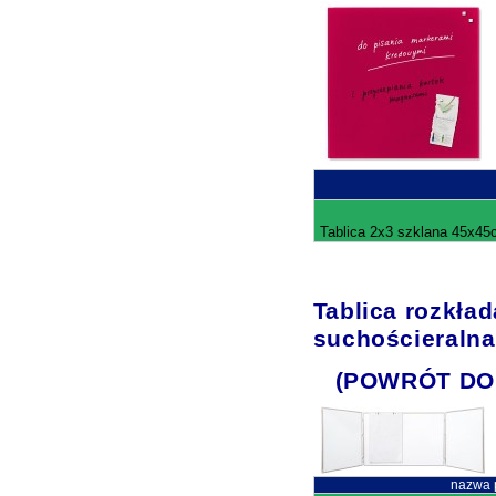
Tablica 2x3 szklana 45x45c
Tablica rozkła
suchościeraln
(POWRÓT DO
nazwa 