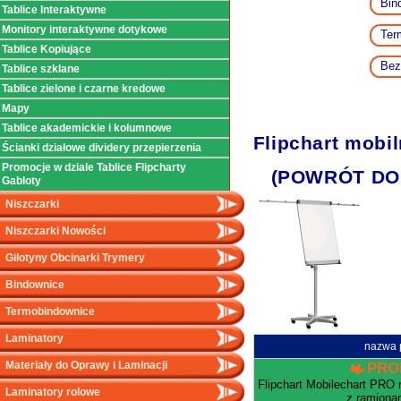
Bin
Tablice Interaktywne
Monitory interaktywne dotykowe
Ter
Tablice Kopiujące
Bez
Tablice szklane
Tablice zielone i czarne kredowe
Mapy
Tablice akademickie i kolumnowe
Flipchart mob
Ścianki działowe dividery przepierzenia
Promocje w dziale Tablice Flipcharty
(POWRÓT DO
Gabloty
Niszczarki
Niszczarki Nowości
Gilotyny Obcinarki Trymery
Bindownice
Termobindownice
Laminatory
nazwa 
Materiały do Oprawy i Laminacji
PRO
Flipchart Mobilechart PRO
Laminatory rolowe
z ramionam