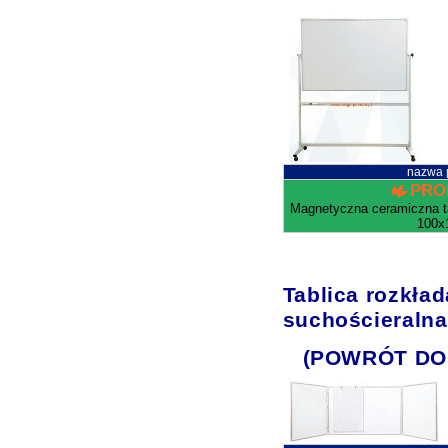
nazwa 
PRO
Magnetyczna ceramiczna ta
100x
Tablica rozkła
suchościeraln
(POWRÓT DO