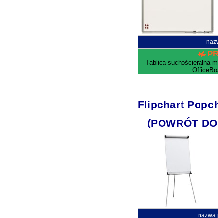
naz
P
Tablica suchościeralna 
OfficeBo
Flipchart Popch
(POWRÓT DO
nazwa 