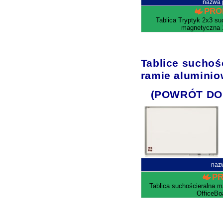
nazwa 
PRO
Tablica Tryptyk 2x3 su
magnetyczna 
Tablice sucho
ramie aluminio
(POWRÓT DO
naz
P
Tablica suchościeralna 
OfficeBo