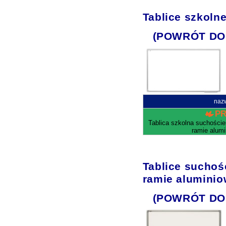
Tablice szkoln
(POWRÓT DO
naz
P
Tablica szkolna suchości
ramie alum
Tablice sucho
ramie aluminio
(POWRÓT DO