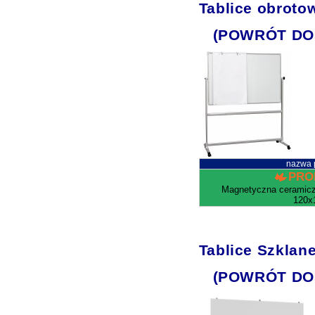
Tablice obroto
(POWRÓT DO
nazwa 
PRO
Magnetyczna ceramiczn
120x
Tablice Szklan
(POWRÓT DO