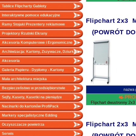
Tablice Flipcharty Gabloty
Interaktywne pomoce edukacyjne
Flipchart 2x
Ramy Stojaki Prezentery reklamowe
(POWRÓT DO
Projektory Rzutnki Ekrany
Akcesoria Komputerowe i Ergonomiczne
Archiwizacja: Kartony, Zszywacze, Dziurkacze
Akcesoria
Galeria Papieru - Dyplomy - Kartony
Mała architektura miejska
Bezpieczeństwo w przedsiębiorstwie
nazwa 
PRO
Sejfy, Kasety, Kasetki na pieniądze
Flipchart dwustronny 2x3 
Nacinarki do kartonów ProfiPack
Markery specjalistyczne Edding
Flipchart 2x
Oczyszczacze powietrza
Serwis
(POWRÓT DO