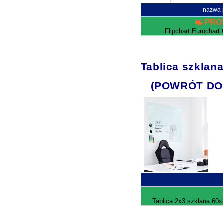
nazwa 
PRO
Flipchart Eurochart
Tablica szklan
(POWRÓT DO
Tablica 2x3 szklana 60