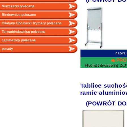
Niszczarki polecane
Bindownice polecane
Gilotyny Obcinarki Trymery polecane
Termobindownice polecane
Laminatory polecane
porady
nazwa 
PRO
Flipchart dwustronny 2x3
Tablice sucho
ramie aluminio
(POWRÓT DO