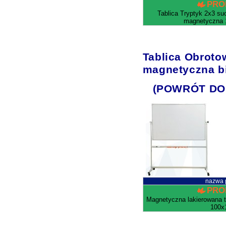
PRO
Tablica Tryptyk 2x3 su
magnetyczna 
Tablica Obroto
magnetyczna b
(POWRÓT DO
nazwa 
PRO
Magnetyczna lakierowana t
100x