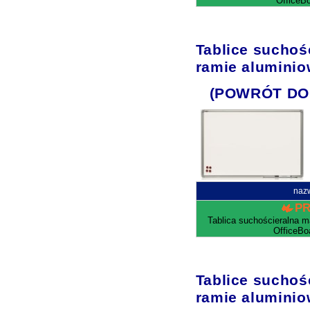
OfficeB
Tablice sucho
ramie aluminio
(POWRÓT DO
naz
P
Tablica suchościeralna 
OfficeBo
Tablice sucho
ramie aluminio