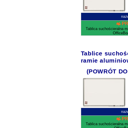
naz
P
Tablica suchościeralna 
OfficeBo
Tablice sucho
ramie aluminio
(POWRÓT DO
naz
P
Tablica suchościeralna 