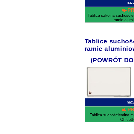
naz
P
Tablica szkolna suchości
ramie alum
Tablice sucho
ramie aluminio
(POWRÓT DO
naz
P
Tablica suchościeralna 
OfficeB