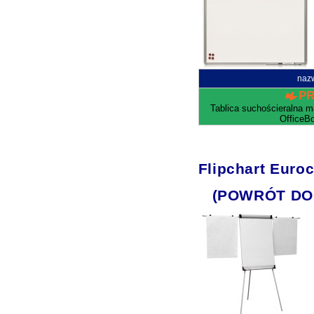
naz
P
Tablica suchościeralna 
OfficeB
Flipchart Euroc
(POWRÓT DO