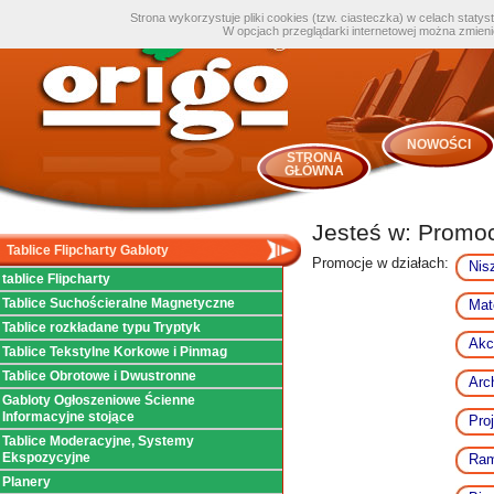
Strona wykorzystuje pliki cookies (tzw. ciasteczka) w celach staty
W opcjach przeglądarki internetowej można zmien
NOWOŚCI
STRONA
GŁÓWNA
Jesteś w:
Promocj
Tablice Flipcharty Gabloty
Promocje w działach:
Nis
tablice Flipcharty
Tablice Suchościeralne Magnetyczne
Mat
Tablice rozkładane typu Tryptyk
Akc
Tablice Tekstylne Korkowe i Pinmag
Tablice Obrotowe i Dwustronne
Arc
Gabloty Ogłoszeniowe Ścienne
Informacyjne stojące
Pro
Tablice Moderacyjne, Systemy
Ekspozycyjne
Ram
Planery