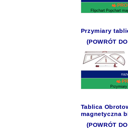
PRO
Flipchart Popchart ma
Przymiary tabl
(POWRÓT DO
naz
P
Przymiary
Tablica Obroto
magnetyczna b
(POWRÓT DO