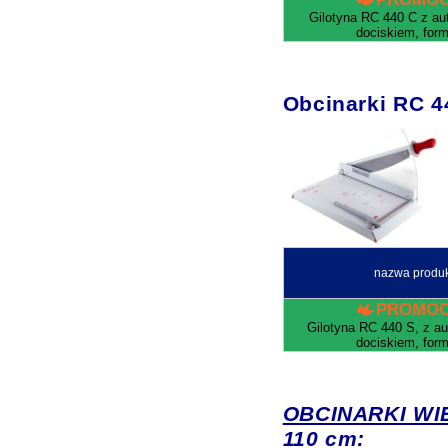
Gilotyna RC 440 C z a
dociskiem, form
Obcinarki RC
nazwa produ
PROMOC
Gilotyna RC 440 S, z 
dociskiem, form
OBCINARKI WIE
110 cm: