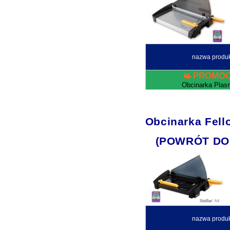
nazwa produ
PROMOC
Obcinarka Plas
Obcinarka Fell
(POWRÓT DO
nazwa produ