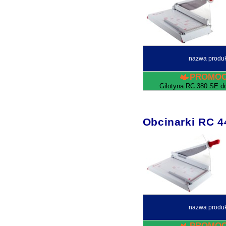
nazwa produ
PROMOC
Gilotyna RC 380 SE d
Obcinarki RC
nazwa produ
PROMOC