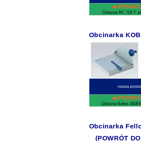
PROMOC
Gilotyna RC 710 T ze
Obcinarka KO
nazwa produ
PROMOC
Gilotyna Kobra 360E
Obcinarka Fell
(POWRÓT DO