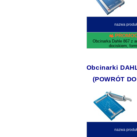
nazwa produ
PROMOC
Obcinarka Dahle 867 z 
dociskiem, form
Obcinarki DAH
(POWRÓT DO
nazwa produ