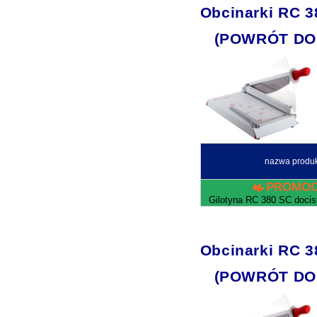
Obcinarki RC 3
(POWRÓT DO
nazwa produ
PROMOC
Gilotyna RC 380 SC doci
Obcinarki RC 3
(POWRÓT DO