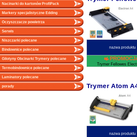
Nacinarki do kartonów ProfiPack
Markery specjalistyczne Edding
Oczyszczacze powietrza
Serwis
Niszczarki polecane
nazwa produktu
Bindownice polecane
PROMOCJ
Gilotyny Obcinarki Trymery polecane
Trymer Fellowes Elect
Termobindownice polecane
Laminatory polecane
Trymer Atom A
porady
nazwa produktu