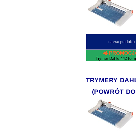
nazwa produktu
PROMOCJ
Trymer Dahle 442 form
TRYMERY DAHLE 
(POWRÓT DO