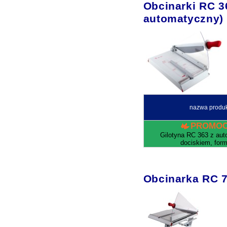
Obcinarki RC 3
automatyczny
nazwa produ
PROMOC
Gilotyna RC 363 z au
dociskiem, form
Obcinarka RC