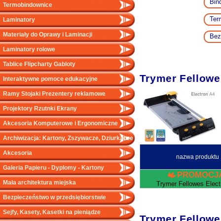
Bin
Termobindownice
Ter
Laminatory
Materiały do Oprawy i Laminacji
Bez
Laminatory rolowe
Tablice Flipcharty Gabloty
Trymer Fellowe
Interaktywne pomoce edukacyjne
Ramy Stojaki Prezentery reklamowe
Projektory Rzutnki Ekrany
Akcesoria Komputerowe i Ergonomiczne
Archiwizacja: Kartony, Zszywacze, Dziurkacze
Akcesoria
nazwa produktu
Galeria Papieru - Dyplomy - Kartony
PROMOCJ
Mała architektura miejska
Trymer Fellowes Elect
Bezpieczeństwo w przedsiębiorstwie
Sejfy, Kasety, Kasetki na pieniądze
Trymer Fellowe