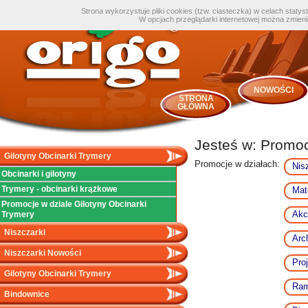
Strona wykorzystuje pliki cookies (tzw. ciasteczka) w celach staty
W opcjach przeglądarki internetowej można zmien
NOWOŚCI
STRONA
GŁÓWNA
Jesteś w:
Promocj
Gilotyny Obcinarki Trymery
Promocje w działach:
Nis
Obcinarki i gilotyny
Trymery - obcinarki krążkowe
Mat
Promocje w dziale Gilotyny Obcinarki
Akc
Trymery
Niszczarki
Arc
Niszczarki Nowości
Pro
Gilotyny Obcinarki Trymery
Ram
Bindownice