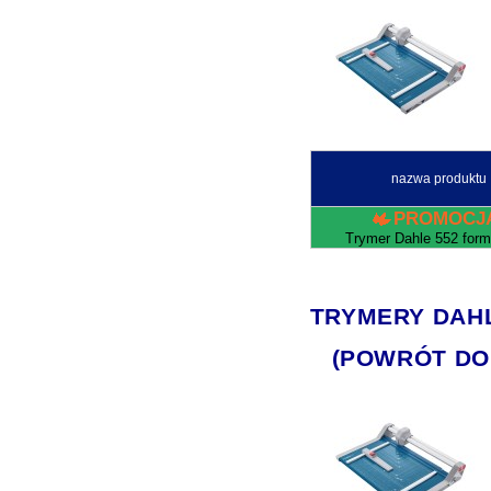
nazwa produktu
PROMOCJ
Trymer Dahle 552 form
TRYMERY DAHLE 
(POWRÓT DO