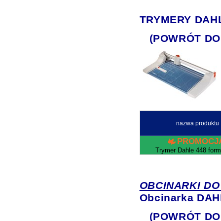
TRYMERY DAHLE 
(POWRÓT DO
nazwa produktu
PROMOCJ
Trymer Dahle 448 form
OBCINARKI DO
Obcinarka DAH
(POWRÓT DO