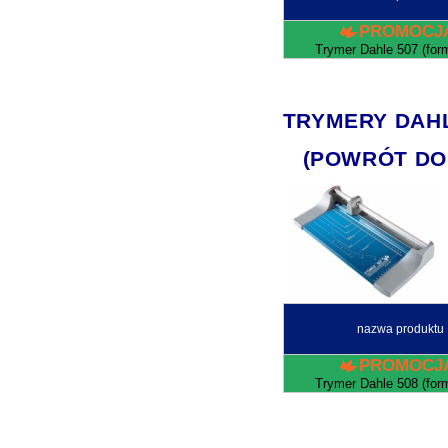
PROMOCJ
Trymer Dahle 507 (for
TRYMERY DAHLE
(POWRÓT DO
nazwa produktu
PROMOCJ
Trymer Dahle 508 (for