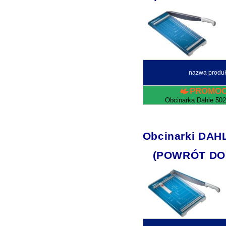
nazwa produ
PROMOC
Obcinarka Dahle 502
Obcinarki DAHL
(POWRÓT DO