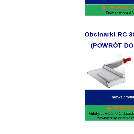
PROMOCJ
Trymer Atom A3
Obcinarki RC 3
(POWRÓT DO
nazwa produ
PROMOC
Gilotyna RC 380 C docis
zewnętrzny ograniczn