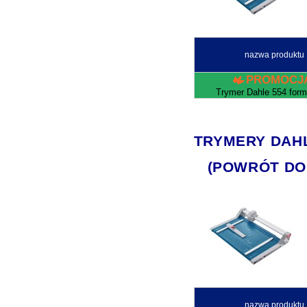
nazwa produktu
PROMOCJ
Trymer Dahle 554 form
TRYMERY DAHLE 
(POWRÓT DO
nazwa produktu