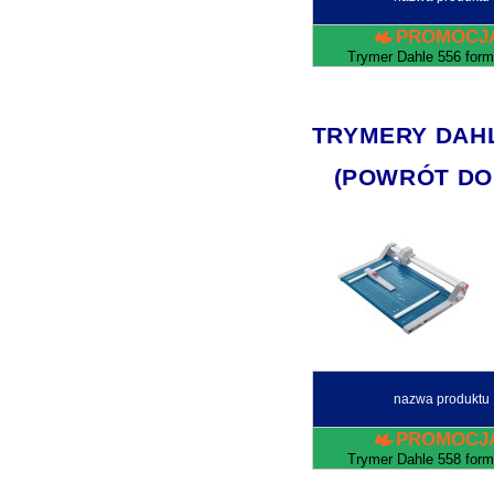
PROMOCJ
Trymer Dahle 556 form
TRYMERY DAHLE 
(POWRÓT DO
nazwa produktu
PROMOCJ
Trymer Dahle 558 form