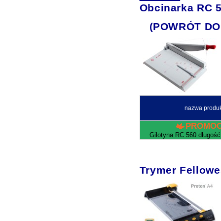
Obcinarka RC 
(POWRÓT DO
nazwa produ
PROMOC
Gilotyna RC 560 długoś
Trymer Fellow