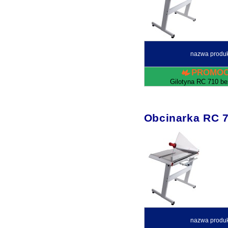
nazwa produ
PROMOC
Gilotyna RC 710 be
Obcinarka RC
nazwa produ